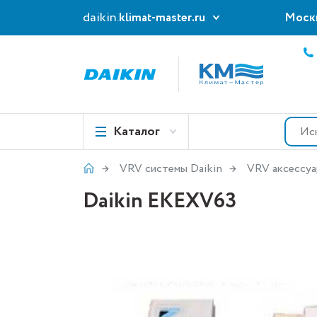
daikin.
klimat-master.ru
Моск
Каталог
VRV системы Daikin
VRV аксессу
Daikin EKEXV63