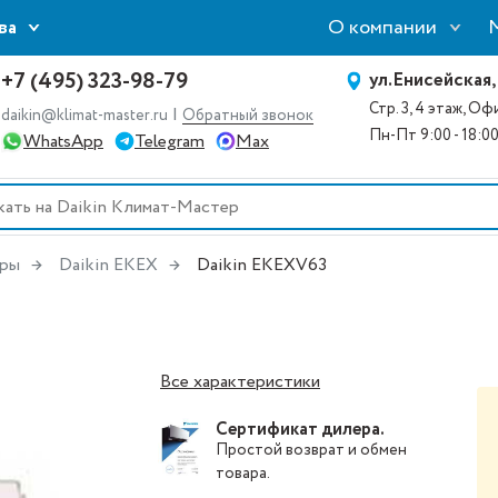
О компании
ва
+7 (495) 323-98-79
ул.Енисейская,
Стр. 3, 4 этаж, О
|
daikin@klimat-master.ru
Обратный звонок
Пн-Пт 9:00 - 18:0
WhatsApp
Telegram
Max
ары
Daikin EKEX
Daikin EKEXV63
Все характеристики
Сертификат дилера.
Простой
возврат и обмен
товара
.