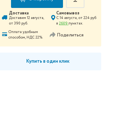
Доставка
Самовывоз
Доставим
12 августа
,
С
14 августа
, от
224
руб
от
390
руб.
в
2609
пунктах.
Оплата удобным
Поделиться
способом, НДС 22%.
Купить в один клик