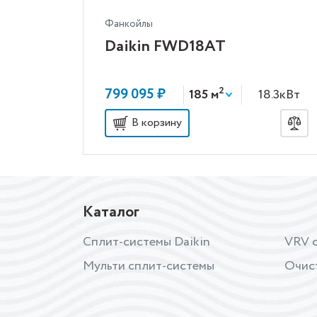
Фанкойлы
Daikin FWD18AT
2
799 095 ₽
185 м
18.3кВт
В корзину
Каталог
Сплит-системы Daikin
VRV с
Мульти сплит-системы
Очис