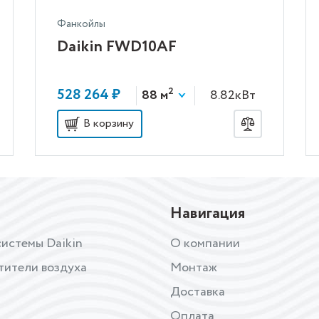
Фанкойлы
Daikin FWD10AF
2
528 264 ₽
88 м
8.82кВт
В корзину
Навигация
истемы Daikin
О компании
тители воздуха
Монтаж
Доставка
Оплата