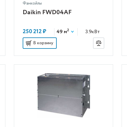
Фанкойлы
Daikin FWD04AF
2
250 212 ₽
49 м
3.9кВт
В корзину