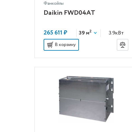
Фанкойлы
Daikin FWD04AT
2
265 611 ₽
39 м
3.9кВт
В корзину