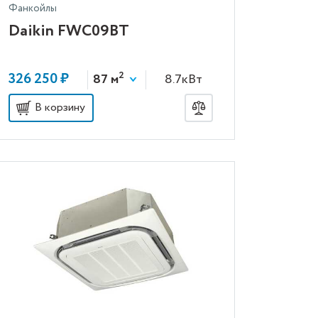
Фанкойлы
Daikin FWC09BT
2
326 250 ₽
87 м
8.7кВт
В корзину