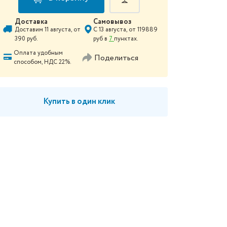
Доставка
Самовывоз
Доставим
11 августа
, от
С
13 августа
, от
119889
390
руб.
руб в
7
пунктах.
Оплата удобным
Поделиться
способом, НДС 22%.
Купить в один клик