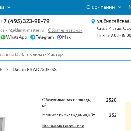
О компании
ва
+7 (495) 323-98-79
ул.Енисейская,
Стр. 3, 4 этаж, О
|
daikin@klimat-master.ru
Обратный звонок
Пн-Пт 9:00 - 18:0
WhatsApp
Telegram
Max
E
Daikin ERAD250E-SS
Обслуживаемая площадь,
2520
2
м
Мощность охлаждения, кВт
252
Все характеристики