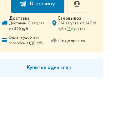
В корзину
Доставка
Самовывоз
Доставим
13 августа
,
С
14 августа
, от
24738
от
390
руб.
руб в
12
пунктах.
Оплата удобным
Поделиться
способом, НДС 22%.
Купить в один клик