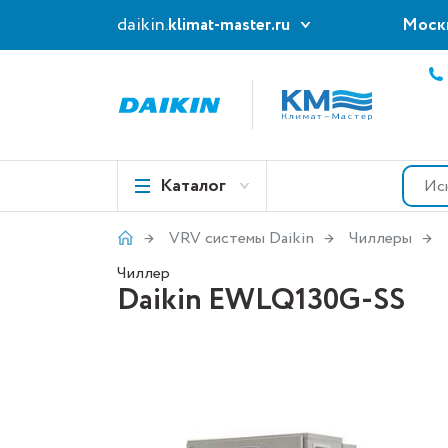
daikin.
klimat-master.ru
Моск
Каталог
VRV системы Daikin
Чиллеры
Чиллер
Daikin EWLQ130G-SS