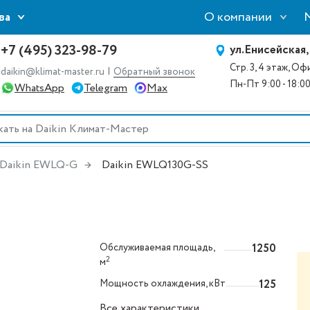
О компании
ва
+7 (495) 323-98-79
ул.Енисейская,
Стр. 3, 4 этаж, О
|
daikin@klimat-master.ru
Обратный звонок
Пн-Пт 9:00 - 18:0
WhatsApp
Telegram
Max
Daikin EWLQ-G
Daikin EWLQ130G-SS
Обслуживаемая площадь,
1250
2
м
Мощность охлаждения, кВт
125
Все характеристики