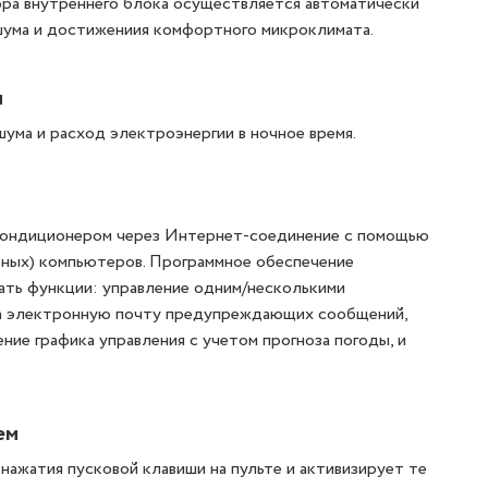
ра внутреннего блока осуществляется автоматически
 шума и достижениия комфортного микроклимата.
и
ума и расход электроэнергии в ночное время.
я кондиционером через Интернет-соединение с помощью
ьных) компьютеров. Программное обеспечение
ать функции: управление одним/несколькими
на электронную почту предупреждающих сообщений,
ние графика управления с учетом прогноза погоды, и
ем
ажатия пусковой клавиши на пульте и активизирует те