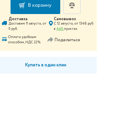
В корзину
Доставка
Самовывоз
Доставим
11 августа
, от
С
12 августа
, от
1348
руб
0
руб.
в
440
пунктах.
Оплата удобным
Поделиться
способом, НДС 22%.
Купить в один клик