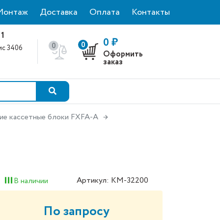
Монтаж
Доставка
Оплата
Контакты
 1
0 ₽
0
0
фис 3406
Оформить
0
заказ
ние кассетные блоки FXFA-A
Артикул: КМ-32200
В наличии
По запросу