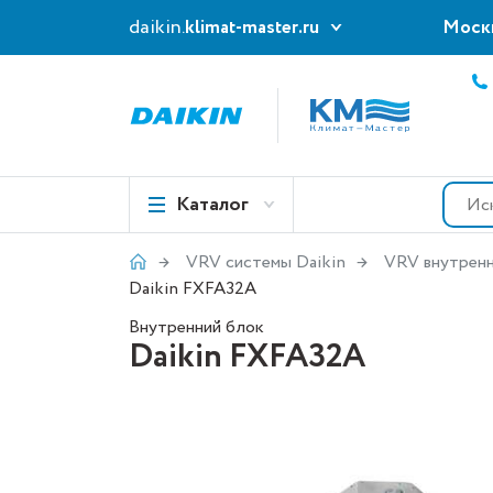
daikin.
klimat-master.ru
Моск
Каталог
VRV системы Daikin
VRV внутренн
Daikin FXFA32A
Внутренний блок
Daikin FXFA32A