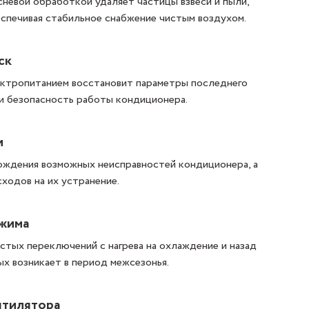
невой обработкой удаляет частицы взвеси и пыли,
еспечивая стабильное снабжение чистым воздухом.
ск
ектропитанием восстановит параметры последнего
и безопасность работы кондиционера.
и
ождения возможных неисправностей кондиционера, а
ходов на их устранение.
ежима
тых переключений с нагрева на охлаждение и назад
х возникает в период межсезонья.
нтилятора