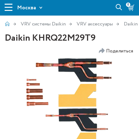
0
Москва
VRV системы Daikin
VRV аксессуары
Daikin
Daikin KHRQ22M29T9
Поделиться