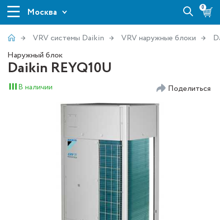
0
Москва
VRV системы Daikin
VRV наружные блоки
D
Наружный блок
Daikin REYQ10U
В наличии
Поделиться