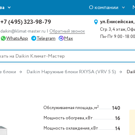
О компании
ва
+7 (495) 323-98-79
ул.Енисейская,
Стр. 3, 4 этаж, О
|
daikin@klimat-master.ru
Обратный звонок
Пн-Пт 9:00 - 18:0
WhatsApp
Telegram
Max
е блоки
Daikin Наружные блоки RXYSA (VRV 5 S)
Dai
2
Обслуживаемая площадь, м
140
Мощность обогрева, кВт
16
Мощность охлаждения, кВт
14