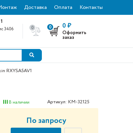
Монтаж
Доставка
Оплата
Контакты
 1
0 ₽
0
0
фис 3406
Оформить
0
заказ
kin RXYSA5AV1
Артикул: КМ-32125
В наличии
По запросу