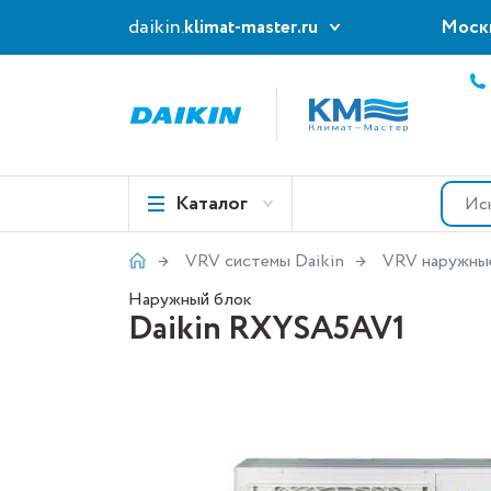
daikin.
klimat-master.ru
Моск
Каталог
VRV системы Daikin
VRV наружны
Наружный блок
Daikin RXYSA5AV1