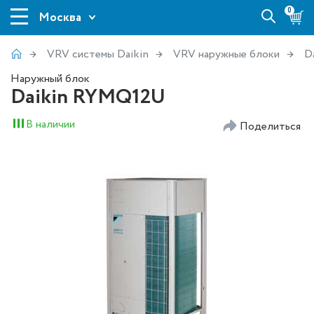
0
Москва
VRV системы Daikin
VRV наружные блоки
D
Наружный блок
Daikin RYMQ12U
В наличии
Поделиться